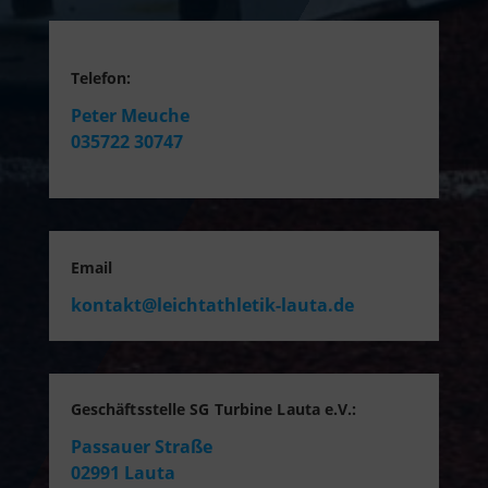
Telefon:
Peter Meuche
035722 30747
Email
kontakt@leichtathletik-lauta.de
Geschäftsstelle SG Turbine Lauta e.V.:
Passauer Straße
02991 Lauta