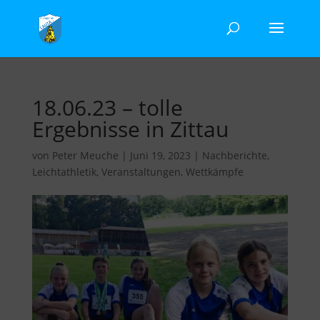
18.06.23 – tolle
Ergebnisse in Zittau
von
Peter Meuche
|
Juni 19, 2023
|
Nachberichte
,
Leichtathletik
,
Veranstaltungen
,
Wettkämpfe