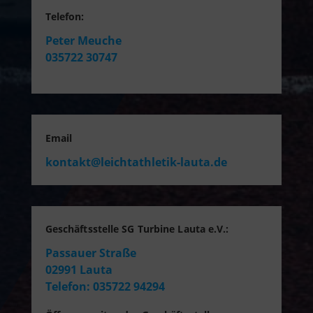
Telefon:
Peter Meuche
035722 30747
Email
kontakt@leichtathletik-lauta.de
Geschäftsstelle SG Turbine Lauta e.V.:
Passauer Straße
02991 Lauta
Telefon: 035722 94294