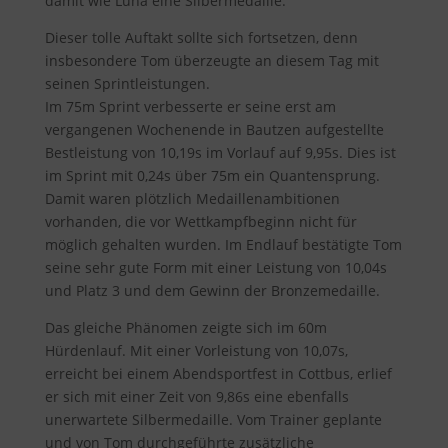
damit wie Luna eine Silbermedaille.
Dieser tolle Auftakt sollte sich fortsetzen, denn
insbesondere Tom überzeugte an diesem Tag mit
seinen Sprintleistungen.
Im 75m Sprint verbesserte er seine erst am
vergangenen Wochenende in Bautzen aufgestellte
Bestleistung von 10,19s im Vorlauf auf 9,95s. Dies ist
im Sprint mit 0,24s über 75m ein Quantensprung.
Damit waren plötzlich Medaillenambitionen
vorhanden, die vor Wettkampfbeginn nicht für
möglich gehalten wurden. Im Endlauf bestätigte Tom
seine sehr gute Form mit einer Leistung von 10,04s
und Platz 3 und dem Gewinn der Bronzemedaille.
Das gleiche Phänomen zeigte sich im 60m
Hürdenlauf. Mit einer Vorleistung von 10,07s,
erreicht bei einem Abendsportfest in Cottbus, erlief
er sich mit einer Zeit von 9,86s eine ebenfalls
unerwartete Silbermedaille. Vom Trainer geplante
und von Tom durchgeführte zusätzliche