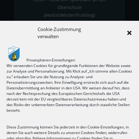
Oberschule
(Herbst/Winter/Frühling)
oder
Cookie-Zustimmung
16.00 – 18.00 Uhr Sportplatz Lauta (Sommer)
verwalten
Donnerstag
Privatsphären-Einstellungen
Wir verwenden Cookies für grundlegende Funktionen der Website sowie
zur Analyse und Personalisierung. Mit Klick auf „Ich stimme allen Cookies
zu.“ erlauben Sie uns die Nutzung zu Analyse- und
Personalisierungszwecken. Ihre Einwilligung erstreckt sich auch auf die
(bis 9 Jahre)
Datenübermittlung an Anbieter in den USA. Wir weisen darauf hin, dass
16.00 – 17.30 Uhr Sporthalle an der
nach der Rechtsprechung des Europäischen Gerichtshofs die USA
Oberschule
derzeit kein mit der EU vergleichbares Datenschutzniveau haben und
das Risiko der unbemerkten Datenverarbeitung durch staatliche Stellen
(ab 10 Jahre)
besteht.
16.00-18.00 Uhr Sporthalle an der
Oberschule
Diese Zustimmung können Sie jederzeit in den Cookie-Einstellungen, in
(Herbst/Winter/Frühling)
denen Sie auch weitere Details zu unseren Cookies finden, widerrufen
oder
oder abstufen. Nähere Informationen zu Cookies finden Sie in