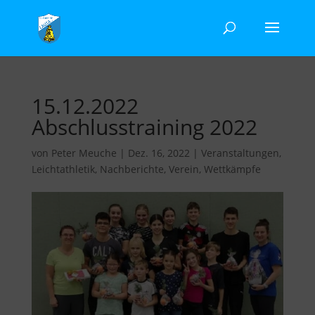
15.12.2022
Abschlusstraining 2022
von
Peter Meuche
|
Dez. 16, 2022
|
Veranstaltungen
,
Leichtathletik
,
Nachberichte
,
Verein
,
Wettkämpfe