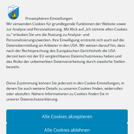
Donnerstag
Privatsphären-Einstellungen
Wir verwenden Cookies für grundlegende Funktionen der Website sowie
zur Analyse und Personalisierung. Mit Klick auf „Ich stimme allen Cookies
zu.“ erlauben Sie uns die Nutzung zu Analyse- und
Personalisierungszwecken. Ihre Einwilligung erstreckt sich auch auf die
(bis 9 Jahre)
Datenübermittlung an Anbieter in den USA. Wir weisen darauf hin, dass
16.00 – 17.30 Uhr Sporthalle an der
nach der Rechtsprechung des Europäischen Gerichtshofs die USA
Oberschule
derzeit kein mit der EU vergleichbares Datenschutzniveau haben und
das Risiko der unbemerkten Datenverarbeitung durch staatliche Stellen
(ab 10 Jahre)
besteht.
16.00-18.00 Uhr Sporthalle an der
Oberschule
Diese Zustimmung können Sie jederzeit in den Cookie-Einstellungen, in
(Herbst/Winter/Frühling)
denen Sie auch weitere Details zu unseren Cookies finden, widerrufen
oder
oder abstufen. Nähere Informationen zu Cookies finden Sie in
unserer
Datenschutzerklärung.
16.00 – 18.00 Uhr Sportplatz Lauta (Sommer)
Alle Cookies akzeptieren
Alle Cookies ablehnen