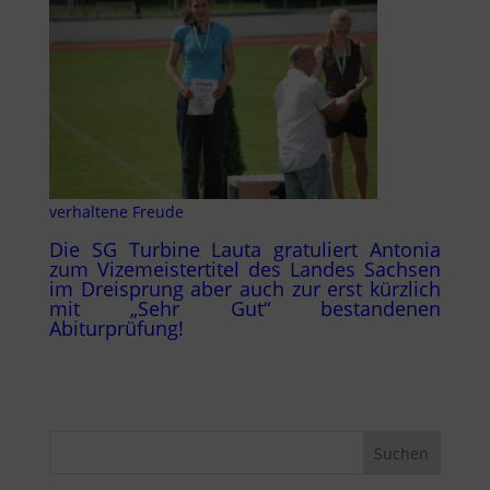
verhaltene Freude
Die SG Turbine Lauta gratuliert Antonia
zum Vizemeistertitel des Landes Sachsen
im Dreisprung aber auch zur erst kürzlich
mit „Sehr Gut“ bestandenen
Abiturprüfung!