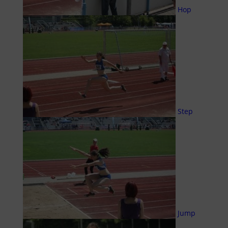
Hop
Step
Jump