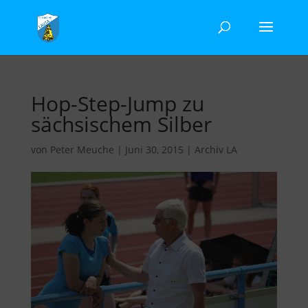
Hop-Step-Jump zu
sächsischem Silber
von
Peter Meuche
|
Juni 30, 2015
|
Archiv LA